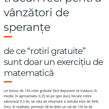
vânzători de
speranțe
de ce “rotiri gratuite”
sunt doar un exercițiu de
matematică
Un bonus de 150 rotiri gratuite fără depunere se traduce, în
medie, în aproximativ 0,25 lei pe spin dacă fiecare rotire
valorează 0,5 lei, iar rata de returnare a slotului este de 96%.
Deci, în realitate, primești 38 lei dintr-un val de 150 lei de