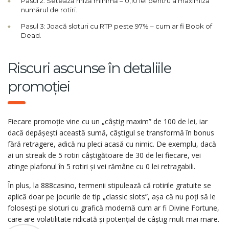
Pasul 2: Setează miză minimă – 0,10 lei pentru a maximiza
numărul de rotiri.
Pasul 3: Joacă sloturi cu RTP peste 97% – cum ar fi Book of
Dead.
Riscuri ascunse în detaliile
promoției
Fiecare promoție vine cu un „câștig maxim” de 100 de lei, iar
dacă depășești această sumă, câștigul se transformă în bonus
fără retragere, adică nu pleci acasă cu nimic. De exemplu, dacă
ai un streak de 5 rotiri câștigătoare de 30 de lei fiecare, vei
atinge plafonul în 5 rotiri și vei rămâne cu 0 lei retragabili.
În plus, la 888casino, termenii stipulează că rotirile gratuite se
aplică doar pe jocurile de tip „classic slots”, așa că nu poți să le
folosești pe sloturi cu grafică modernă cum ar fi Divine Fortune,
care are volatilitate ridicată și potențial de câștig mult mai mare.