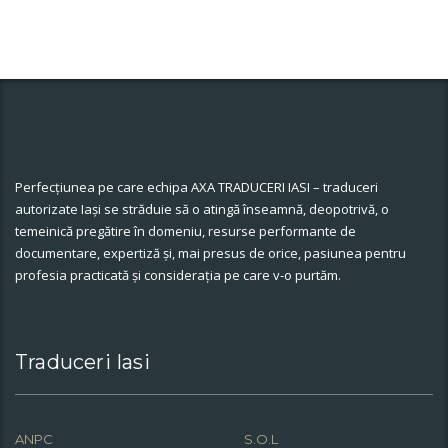
Perfecțiunea pe care echipa AXA TRADUCERI IASI – traduceri
autorizate Iaşi se străduie să o atingă înseamnă, deopotrivă, o
temeinică pregătire în domeniu, resurse performante de
documentare, expertiză și, mai presus de orice, pasiunea pentru
profesia practicată și considerația pe care v-o purtăm.
Traduceri Iasi
ANPC
S.O.L