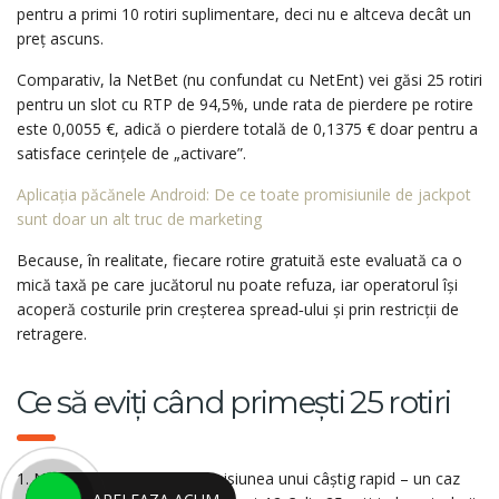
pentru a primi 10 rotiri suplimentare, deci nu e altceva decât un
preț ascuns.
Comparativ, la NetBet (nu confundat cu NetEnt) vei găsi 25 rotiri
pentru un slot cu RTP de 94,5%, unde rata de pierdere pe rotire
este 0,0055 €, adică o pierdere totală de 0,1375 € doar pentru a
satisface cerințele de „activare”.
Aplicaţia păcănele Android: De ce toate promisiunile de jackpot
sunt doar un alt truc de marketing
Because, în realitate, fiecare rotire gratuită este evaluată ca o
mică taxă pe care jucătorul nu poate refuza, iar operatorul își
acoperă costurile prin creșterea spread‑ului și prin restricții de
retragere.
Ce să eviţi când primeşti 25 rotiri
1. Nu te lăsa păcălit de promisiunea unui câștig rapid – un caz