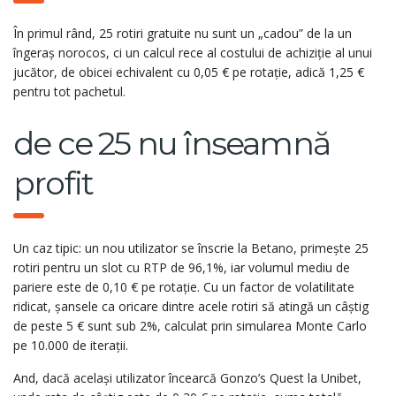
În primul rând, 25 rotiri gratuite nu sunt un „cadou” de la un
îngeraș norocos, ci un calcul rece al costului de achiziție al unui
jucător, de obicei echivalent cu 0,05 € pe rotație, adică 1,25 €
pentru tot pachetul.
de ce 25 nu înseamnă
profit
Un caz tipic: un nou utilizator se înscrie la Betano, primește 25
rotiri pentru un slot cu RTP de 96,1%, iar volumul mediu de
pariere este de 0,10 € pe rotație. Cu un factor de volatilitate
ridicat, șansele ca oricare dintre acele rotiri să atingă un câștig
de peste 5 € sunt sub 2%, calculat prin simularea Monte Carlo
pe 10.000 de iterații.
And, dacă același utilizator încearcă Gonzo’s Quest la Unibet,