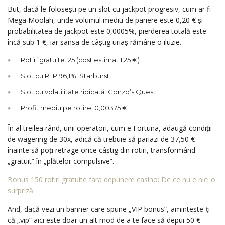
But, dacă le folosești pe un slot cu jackpot progresiv, cum ar fi
Mega Moolah, unde volumul mediu de pariere este 0,20 € și
probabilitatea de jackpot este 0,0005%, pierderea totală este
încă sub 1 €, iar șansa de câștig uriaș rămâne o iluzie.
Rotiri gratuite: 25 (cost estimat 1,25 €)
Slot cu RTP 96,1%: Starburst
Slot cu volatilitate ridicată: Gonzo’s Quest
Profit mediu pe rotire: 0,00375 €
În al treilea rând, unii operatori, cum e Fortuna, adaugă condiții
de wagering de 30x, adică că trebuie să pariazi de 37,50 €
înainte să poți retrage orice câștig din rotiri, transformând
„gratuit” în „plătelor compulsive”.
Bonus 150 rotiri gratuite fara depunere casino: De ce nu e nici o
surpriză
And, dacă vezi un banner care spune „VIP bonus”, amintește-ți
că „vip” aici este doar un alt mod de a te face să depui 50 €