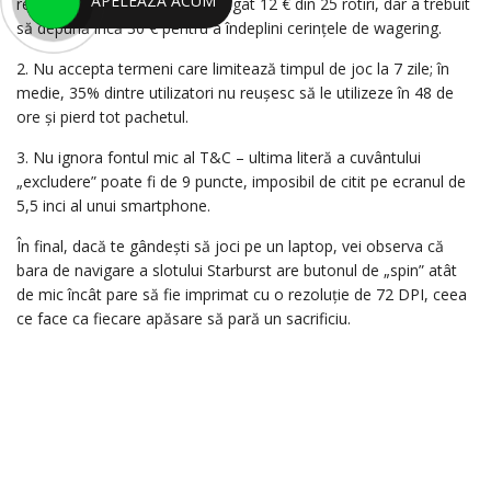
APELEAZA ACUM
real arată că un jucător a câștigat 12 € din 25 rotiri, dar a trebuit
să depună încă 30 € pentru a îndeplini cerințele de wagering.
2. Nu accepta termeni care limitează timpul de joc la 7 zile; în
medie, 35% dintre utilizatori nu reușesc să le utilizeze în 48 de
ore și pierd tot pachetul.
3. Nu ignora fontul mic al T&C – ultima literă a cuvântului
„excludere” poate fi de 9 puncte, imposibil de citit pe ecranul de
5,5 inci al unui smartphone.
În final, dacă te gândești să joci pe un laptop, vei observa că
bara de navigare a slotului Starburst are butonul de „spin” atât
de mic încât pare să fie imprimat cu o rezoluție de 72 DPI, ceea
ce face ca fiecare apăsare să pară un sacrificiu.