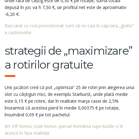
unde rata de câștig este de 0,30 € pe rotație, suma totală
depusă în joc va fi 7,50 €, iar profitul net este de aproximativ
-6,20 €.
Baccarat cu cod promotional: cum să nu cazi în capcana „gratis”
a cazinourilor
strategii de „maximizare”
a rotirilor gratuite
Unii jucători cred că pot „optimiza” 25 de rotiri prin alegerea unui
slot cu câștiguri mici, de exemplu Starburst, unde plată medie
este 0,15 € pe rotire, dar în realitate marja casei de 2,5%
înseamnă că acestea pierd în medie 0,00375 € pe rotație,
însumând 0,09 € pe tot pachetul.
Art VIP bonus code bonus special România rupe iluziile și le
aruncă în fața realității