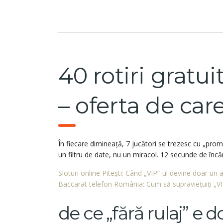
40 rotiri gratui
– oferta de car
În fiecare dimineaţă, 7 jucători se trezesc cu „promoţ
un filtru de date, nu un miracol. 12 secunde de încăr
Sloturi online Pitești: Când „VIP”-ul devine doar u
Baccarat telefon România: Cum să supravieţuiţi „VIP
de ce „fără rulaj” e