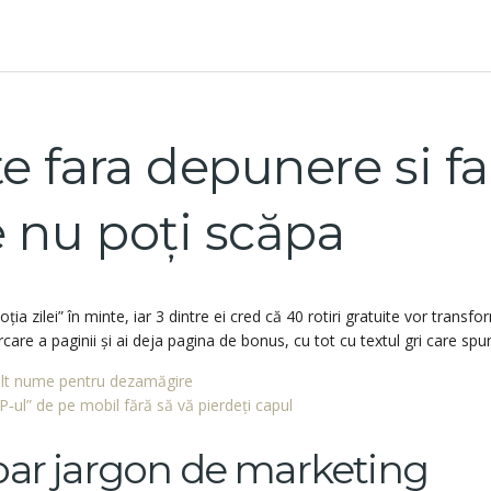
te fara depunere si fa
e nu poţi scăpa
ia zilei” în minte, iar 3 dintre ei cred că 40 rotiri gratuite vor transfo
care a paginii și ai deja pagina de bonus, cu tot cu textul gri care spun
n alt nume pentru dezamăgire
‑ul” de pe mobil fără să vă pierdeţi capul
 doar jargon de marketing