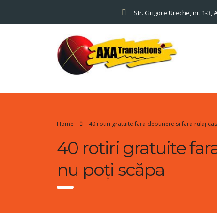
Str. Grigore Ureche, nr. 1-3
Home
40 rotiri gratuite fara depunere si fara rulaj c
40 rotiri gratuite fa
nu poţi scăpa