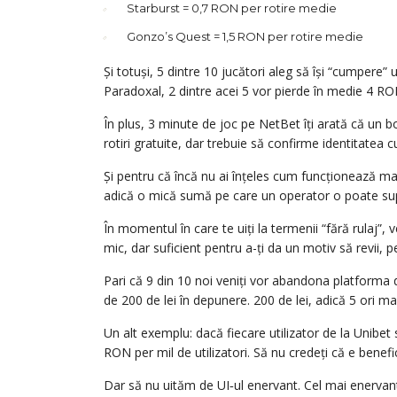
Starburst = 0,7 RON per rotire medie
Gonzo’s Quest = 1,5 RON per rotire medie
Și totuși, 5 dintre 10 jucători aleg să îşi “cumpere”
Paradoxal, 2 dintre acei 5 vor pierde în medie 4 RON
În plus, 3 minute de joc pe NetBet îţi arată că un
rotiri gratuite, dar trebuie să confirme identitatea 
Și pentru că încă nu ai înțeles cum funcționează ma
adică o mică sumă pe care un operator o poate supor
În momentul în care te uiţi la termenii “fără rulaj”,
mic, dar suficient pentru a-ți da un motiv să revii,
Pari că 9 din 10 noi veniţi vor abandona platforma d
de 200 de lei în depunere. 200 de lei, adică 5 ori mai
Un alt exemplu: dacă fiecare utilizator de la Unibet 
RON per mil de utilizatori. Să nu credeţi că e benefi
Dar să nu uităm de UI‑ul enervant. Cel mai enervant