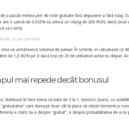
e a păcăli mintea prin 40 rotiri gratuite fără depunere și fără rulaj. Dac
tire are o șansă de 0,025% să aducă un câștig de 200 RON, dacă jocul a
ă să-l simţi.
calcule, nu pe speranțe
 vrea să urmărească volumul de pariuri. În schimb, ei calculează că 40
dere de 1,6 RON pe zi dacă toţi cei 20 de utilizatori activi nu depun. Ac
impul mai repede decât bonusul
te, Starburst îţi face inima să bată de 3 la 1. Gonzo’s Quest, cu volatilit
 “gratuitatea” care durează doar cât îţi place să citeşti termenii şi cond
renţa e clară: nu e despre “gratuit”, e despre probabilitatea de a nu 