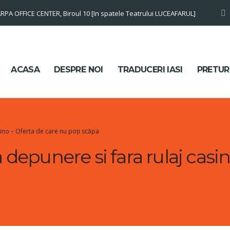
, ARPA OFFICE CENTER, Biroul 10 [In spatele Teatrului LUCEAFARUL]
ACASA
DESPRE NOI
TRADUCERI IASI
PRETURI
asino – Oferta de care nu poţi scăpa
ra depunere si fara rulaj casi