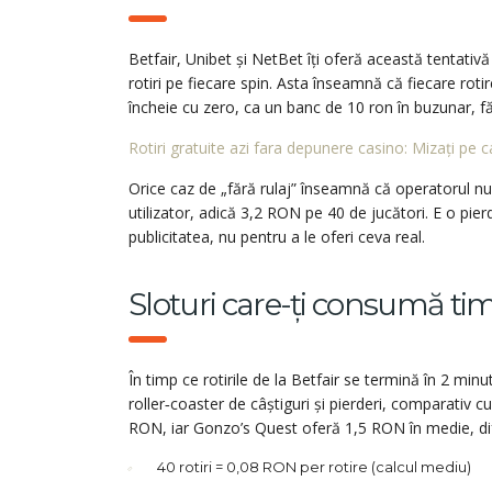
Betfair, Unibet și NetBet îţi oferă această tentativă d
rotiri pe fiecare spin. Asta înseamnă că fiecare ro
încheie cu zero, ca un banc de 10 ron în buzunar, făr
Rotiri gratuite azi fara depunere casino: Mizați pe 
Orice caz de „fără rulaj” înseamnă că operatorul nu
utilizator, adică 3,2 RON pe 40 de jucători. E o pier
publicitatea, nu pentru a le oferi ceva real.
Sloturi care-ţi consumă t
În timp ce rotirile de la Betfair se termină în 2 minu
roller‑coaster de câştiguri și pierderi, comparativ cu
RON, iar Gonzo’s Quest oferă 1,5 RON în medie, dife
40 rotiri = 0,08 RON per rotire (calcul mediu)