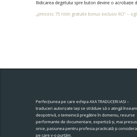
Ridicarea degetului spre buton devine o acrobație de
„princess 75 rotiri gratuite bonus exclusiv RO” – o
Perfecțiunea pe care echipa AXA TRADUCERI IASI –
traduceri autorizate Iaşi se străduie să o atingă însea
deopotrivă, o temeinică pregătire în domeniu, resurse
performante de documentare, expertiză și, mai presus
orice, pasiunea pentru profesia practicată și considera
pe care v-o purtăm.