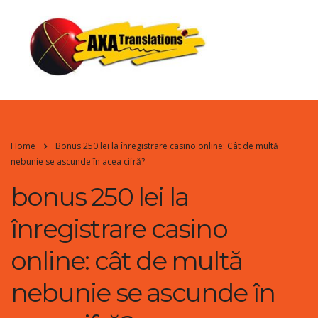
Home
Bonus 250 lei la înregistrare casino online: Cât de multă
nebunie se ascunde în acea cifră?
bonus 250 lei la
înregistrare casino
online: cât de multă
nebunie se ascunde în