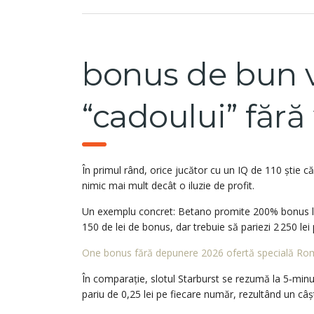
bonus de bun ve
“cadoului” fără
În primul rând, orice jucător cu un IQ de 110 știe
nimic mai mult decât o iluzie de profit.
Un exemplu concret: Betano promite 200% bonus la p
150 de lei de bonus, dar trebuie să pariezi 2 250 lei 
One bonus fără depunere 2026 ofertă specială Româ
În comparație, slotul Starburst se rezumă la 5‑minu
pariu de 0,25 lei pe fiecare număr, rezultând un câș