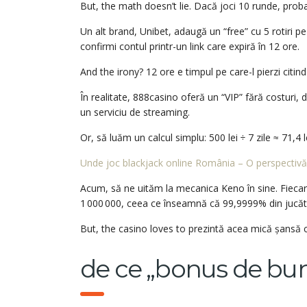
But, the math doesn’t lie. Dacă joci 10 runde, probab
Un alt brand, Unibet, adaugă un “free” cu 5 rotiri pe 
confirmi contul printr-un link care expiră în 12 ore.
And the irony? 12 ore e timpul pe care-l pierzi citind 
În realitate, 888casino oferă un “VIP” fără costuri, 
un serviciu de streaming.
Or, să luăm un calcul simplu: 500 lei ÷ 7 zile ≈ 71,4
Unde joc blackjack online România – O perspectivă 
Acum, să ne uităm la mecanica Keno în sine. Fiecar
1 000 000, ceea ce înseamnă că 99,9999% din jucăto
But, the casino loves to prezintă acea mică șansă 
de ce „bonus de bun 