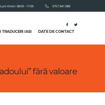
Luni-Vineri: 08:00 - 17:00
0757.941.088
 TRADUCERI IASI
DATE DE CONTACT
adoului” fără valoare