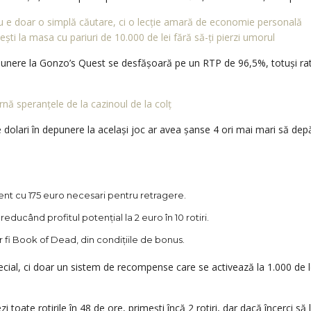
u e doar o simplă căutare, ci o lecție amară de economie personală
ști la masa cu pariuri de 10.000 de lei fără să-ți pierzi umorul
epunere la Gonzo’s Quest se desfășoară pe un RTP de 96,5%, totuși rat
nă speranțele de la cazinoul de la colț
de dolari în depunere la același joc ar avea șanse 4 ori mai mari să d
nt cu 175 euro necesari pentru retragere.
reducând profitul potențial la 2 euro în 10 rotiri.
ar fi Book of Dead, din condițiile de bonus.
cial, ci doar un sistem de recompense care se activează la 1.000 de le
zi toate rotirile în 48 de ore, primești încă 2 rotiri, dar dacă încerci 