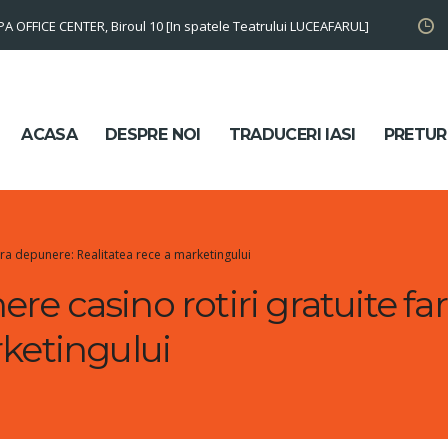
ARPA OFFICE CENTER, Biroul 10 [In spatele Teatrului LUCEAFARUL]
ACASA
DESPRE NOI
TRADUCERI IASI
PRETURI
ara depunere: Realitatea rece a marketingului
re casino rotiri gratuite f
rketingului