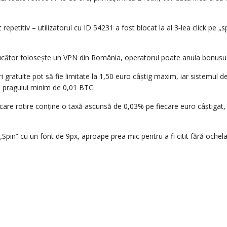
etitiv – utilizatorul cu ID 54231 a fost blocat la al 3‑lea click pe „sp
jucător folosește un VPN din România, operatorul poate anula bonusul f
tiri gratuite pot să fie limitate la 1,50 euro câștig maxim, iar sistem
a pragului minim de 0,01 BTC.
care rotire conține o taxă ascunsă de 0,03% pe fiecare euro câștigat, i
 „Spin” cu un font de 9px, aproape prea mic pentru a fi citit fără ochela