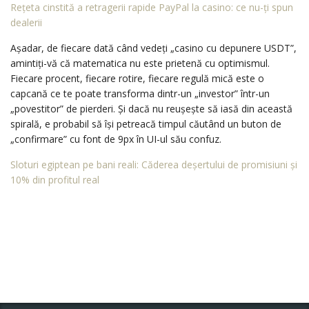
Rețeta cinstită a retragerii rapide PayPal la casino: ce nu-ți spun
dealerii
Așadar, de fiecare dată când vedeți „casino cu depunere USDT”,
amintiți-vă că matematica nu este prietenă cu optimismul.
Fiecare procent, fiecare rotire, fiecare regulă mică este o
capcană ce te poate transforma dintr-un „investor” într-un
„povestitor” de pierderi. Și dacă nu reușește să iasă din această
spirală, e probabil să își petreacă timpul căutând un buton de
„confirmare” cu font de 9px în UI-ul său confuz.
Sloturi egiptean pe bani reali: Căderea deșertului de promisiuni și
10% din profitul real