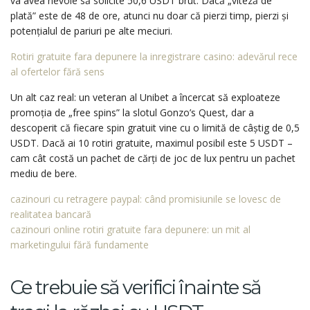
va avea nevoie să solicite 50,6 USDT brut. Dacă „viteză de
plată” este de 48 de ore, atunci nu doar că pierzi timp, pierzi și
potențialul de pariuri pe alte meciuri.
Rotiri gratuite fara depunere la inregistrare casino: adevărul rece
al ofertelor fără sens
Un alt caz real: un veteran al Unibet a încercat să exploateze
promoția de „free spins” la slotul Gonzo’s Quest, dar a
descoperit că fiecare spin gratuit vine cu o limită de câștig de 0,5
USDT. Dacă ai 10 rotiri gratuite, maximul posibil este 5 USDT –
cam cât costă un pachet de cărți de joc de lux pentru un pachet
mediu de bere.
cazinouri cu retragere paypal: când promisiunile se lovesc de
realitatea bancară
cazinouri online rotiri gratuite fara depunere: un mit al
marketingului fără fundamente
Ce trebuie să verifici înainte să