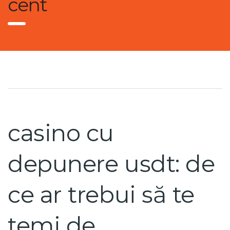
cent
casino cu
depunere usdt: de
ce ar trebui să te
temi de