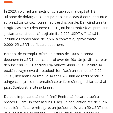
În 2023, volumul tranzacțiilor cu stablecoin a depășit 1,2
trilioane de dolari; USDT ocupă 38% din această cotă, deci nu e
surprinzător că cazinourile i-au deschis porțile. Dar când un site
strigă „casino cu depunere USDT”, nu înseamnă că vei primi aur
și diamante, ci doar că poți trimite 0,005 USDT și încă să te
înfrunți cu comisioane de 2,5% la conversie, aproximativ
0,000125 USDT pe fiecare depunere.
Betano, de exemplu, oferă un bonus de 100% la prima
depunere în USDT, dar cu un rollover de 40x. Un jucător care ar
depune 100 USDT ar trebui să parieze 4000 USDT înainte să
poată retrage ceva din „cadoul” lor. Dacă un spin costă 0,02
USDT, înseamnă că trebuie să facă 200.000 de rotiri pentru a
atinge cerința – o matematică ce ar face să sughi chiar dacă ai
jucat Starburst la viteza luminii.
De ce e important să numărăm? Pentru că fiecare etapă a
procesului are un cost ascuns. Dacă un conversion fee de 1,2%
se aplică la fiecare retragere, un jucător ce își vrea 50 USDT net