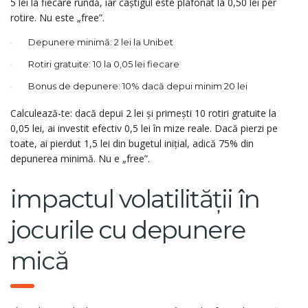
5 lei la fiecare rundă, iar câștigul este plafonat la 0,50 lei per
rotire. Nu este „free”.
Depunere minimă: 2 lei la Unibet
Rotiri gratuite: 10 la 0,05 lei fiecare
Bonus de depunere: 10% dacă depui minim 20 lei
Calculează-te: dacă depui 2 lei și primești 10 rotiri gratuite la
0,05 lei, ai investit efectiv 0,5 lei în mize reale. Dacă pierzi pe
toate, ai pierdut 1,5 lei din bugetul inițial, adică 75% din
depunerea minimă. Nu e „free”.
impactul volatilității în
jocurile cu depunere
mică