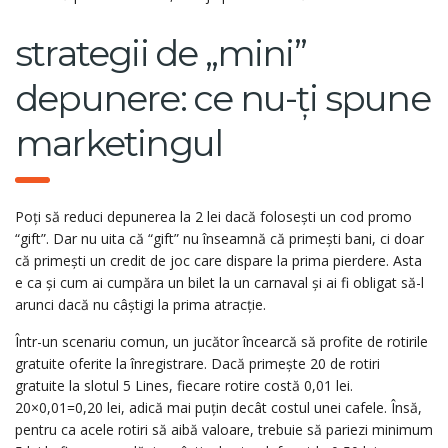
strategii de „mini”
depunere: ce nu-ți spune
marketingul
Poți să reduci depunerea la 2 lei dacă folosești un cod promo
“gift”. Dar nu uita că “gift” nu înseamnă că primești bani, ci doar
că primești un credit de joc care dispare la prima pierdere. Asta
e ca și cum ai cumpăra un bilet la un carnaval și ai fi obligat să-l
arunci dacă nu câștigi la prima atracție.
Într-un scenariu comun, un jucător încearcă să profite de rotirile
gratuite oferite la înregistrare. Dacă primește 20 de rotiri
gratuite la slotul 5 Lines, fiecare rotire costă 0,01 lei.
20×0,01=0,20 lei, adică mai puțin decât costul unei cafele. Însă,
pentru ca acele rotiri să aibă valoare, trebuie să pariezi minimum