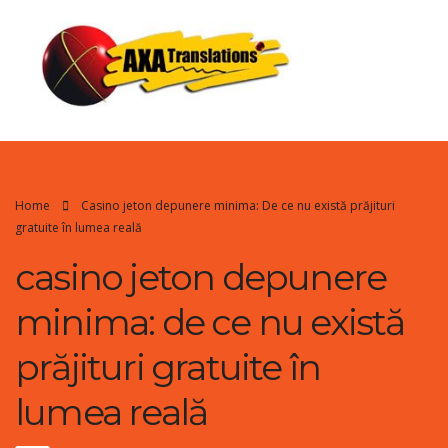
Home
Casino jeton depunere minima: De ce nu există prăjituri
gratuite în lumea reală
casino jeton depunere
minima: de ce nu există
prăjituri gratuite în
lumea reală