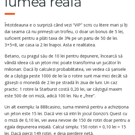
lumea reală
Întotdeauna e o surpriză când vezi “VIP” scris cu litere mari și îți
dai seama că nu primești un trofeu, ci doar un bonus de 5 lei,
suficient pentru a plăti taxa de 3% pe un pariu de 50 de lei.
3+5=8, iar casa ia 2 lei înapoi. Asta e realitatea.
Betano, cu pragul său de 10 lei pentru depunere, încearcă să
vândă ideea că un jeton mic poate transforma un jucător în
milionari. Dacă îți calculezi probabilitatea, vei vedea că șansele
de a câștiga peste 1000 de lei la o rotire sunt mai mici decât să
găsești o monedă de 2 lei pe stradă în ziua de luni. Un caz
practic: 1 rotire la Starburst costă 0,20 lei, iar câștigul maxim
este 500 de ori miză, adică 100 lei. Nu e „free”.
Un alt exemplu: la 888casino, suma minimă pentru a achiziționa
un jeton este 15 lei. Dacă vrei să intri în jocul Gonzo’s Quest cu
o miză de 0,10 lei, vei avea nevoie de 150 de rotiri doar pentru a
egala depunerea inițială. Calcul simplu: 150 rotiri × 0,10 lei = 15
lei. Dacă pierzi 149 rotiri, e deja pierdere netă.