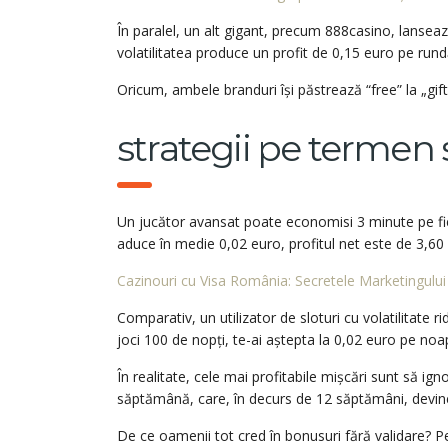
În paralel, un alt gigant, precum 888casino, lansează
volatilitatea produce un profit de 0,15 euro pe run
Oricum, ambele branduri își păstrează “free” la „gift
strategii pe termen s
Un jucător avansat poate economisi 3 minute pe fiec
aduce în medie 0,02 euro, profitul net este de 3,60 
Cazinouri cu Visa România: Secretele Marketingulu
Comparativ, un utilizator de sloturi cu volatilitate
joci 100 de nopți, te-ai aștepta la 0,02 euro pe noa
În realitate, cele mai profitabile mișcări sunt să i
săptămână, care, în decurs de 12 săptămâni, devine 
De ce oamenii tot cred în bonusuri fără validare? Pe