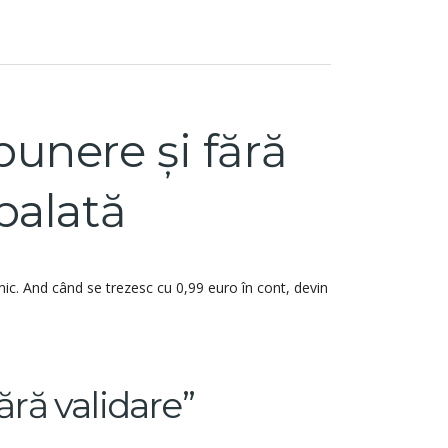
punere și fără
balată
ic. And când se trezesc cu 0,99 euro în cont, devin
ră validare”