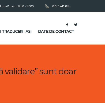
Luni-Vineri: 08:00 - 17:00
0757.941.088
 TRADUCERI IASI
DATE DE CONTACT
ă validare” sunt doar