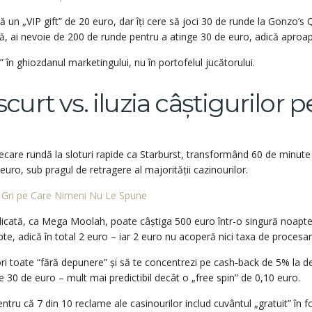
 un „VIP gift” de 20 euro, dar îți cere să joci 30 de runde la Gonzo’s Q
dă, ai nevoie de 200 de runde pentru a atinge 30 de euro, adică aproa
” în ghiozdanul marketingului, nu în portofelul jucătorului.
curt vs. iluzia câștigurilor
are rundă la sloturi rapide ca Starburst, transformând 60 de minute de
euro, sub pragul de retragere al majorității cazinourilor.
i Gri pe Care Nimeni Nu Le Spune
 ridicată, ca Mega Moolah, poate câștiga 500 euro într-o singură noapte
pte, adică în total 2 euro – iar 2 euro nu acoperă nici taxa de procesar
gnori toate “fără depunere” și să te concentrezi pe cash‑back de 5% la 
30 de euro – mult mai predictibil decât o „free spin” de 0,10 euro.
ntru că 7 din 10 reclame ale casinourilor includ cuvântul „gratuit” în f