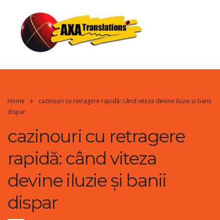
Home
cazinouri cu retragere rapidă: când viteza devine iluzie și banii
dispar
cazinouri cu retragere
rapidă: când viteza
devine iluzie și banii
dispar