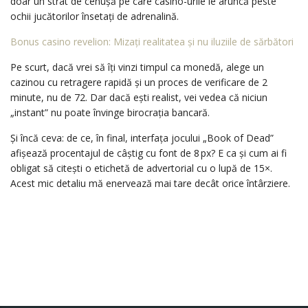
doar un strat de cenușă pe care casino-urile le aruncă peste
ochii jucătorilor însetați de adrenalină.
Bonus casino revelion: Mizați realitatea și nu iluziile de sărbători
Pe scurt, dacă vrei să îți vinzi timpul ca monedă, alege un
cazinou cu retragere rapidă și un proces de verificare de 2
minute, nu de 72. Dar dacă ești realist, vei vedea că niciun
„instant” nu poate învinge birocrația bancară.
Și încă ceva: de ce, în final, interfața jocului „Book of Dead”
afișează procentajul de câștig cu font de 8 px? E ca și cum ai fi
obligat să citești o etichetă de advertorial cu o lupă de 15×.
Acest mic detaliu mă enervează mai tare decât orice întârziere.