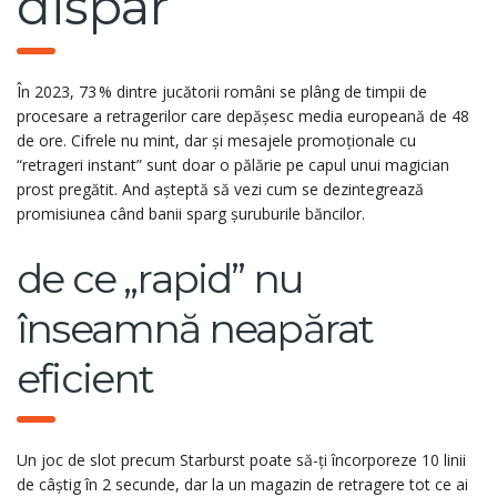
dispar
În 2023, 73 % dintre jucătorii români se plâng de timpii de
procesare a retragerilor care depășesc media europeană de 48
de ore. Cifrele nu mint, dar și mesajele promoționale cu
“retrageri instant” sunt doar o pălărie pe capul unui magician
prost pregătit. And așteptă să vezi cum se dezintegrează
promisiunea când banii sparg șuruburile băncilor.
de ce „rapid” nu
înseamnă neapărat
eficient
Un joc de slot precum Starburst poate să-ți încorporeze 10 linii
de câștig în 2 secunde, dar la un magazin de retragere tot ce ai