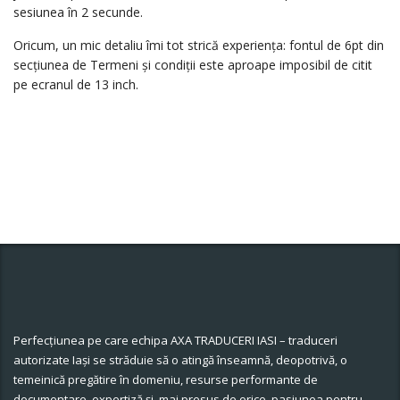
sesiunea în 2 secunde.
Oricum, un mic detaliu îmi tot strică experiența: fontul de 6pt din
secțiunea de Termeni și condiții este aproape imposibil de citit
pe ecranul de 13 inch.
Perfecțiunea pe care echipa AXA TRADUCERI IASI – traduceri
autorizate Iaşi se străduie să o atingă înseamnă, deopotrivă, o
temeinică pregătire în domeniu, resurse performante de
documentare, expertiză și, mai presus de orice, pasiunea pentru