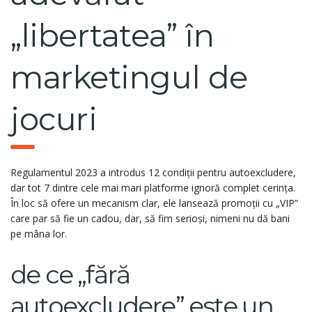
„libertatea” în
marketingul de
jocuri
Regulamentul 2023 a introdus 12 condiții pentru autoexcludere,
dar tot 7 dintre cele mai mari platforme ignoră complet cerința.
În loc să ofere un mecanism clar, ele lansează promoții cu „VIP”
care par să fie un cadou, dar, să fim serioși, nimeni nu dă bani
pe mâna lor.
de ce „fără
autoexcludere” este un