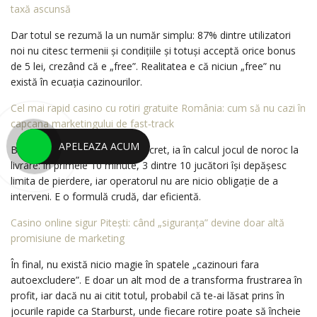
taxă ascunsă
Dar totul se rezumă la un număr simplu: 87% dintre utilizatori
noi nu citesc termenii și condițiile și totuși acceptă orice bonus
de 5 lei, crezând că e „free”. Realitatea e că niciun „free” nu
există în ecuația cazinourilor.
Cel mai rapid casino cu rotiri gratuite România: cum să nu cazi în
capcana marketingului de fast‑track
APELEAZA ACUM
But, dacă vrei un exemplu concret, ia în calcul jocul de noroc la
livrare: în primele 10 minute, 3 dintre 10 jucători își depășesc
limita de pierdere, iar operatorul nu are nicio obligație de a
interveni. E o formulă crudă, dar eficientă.
Casino online sigur Pitești: când „siguranța” devine doar altă
promisiune de marketing
În final, nu există nicio magie în spatele „cazinouri fara
autoexcludere”. E doar un alt mod de a transforma frustrarea în
profit, iar dacă nu ai citit totul, probabil că te-ai lăsat prins în
jocurile rapide ca Starburst, unde fiecare rotire poate să încheie