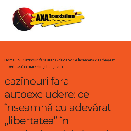
Home
Cazinouri fara autoexcludere: Ce înseamnă cu adevărat
„libertatea” în marketingul de jocuri
cazinouri fara
autoexcludere: ce
înseamnă cu adevărat
„libertatea” în