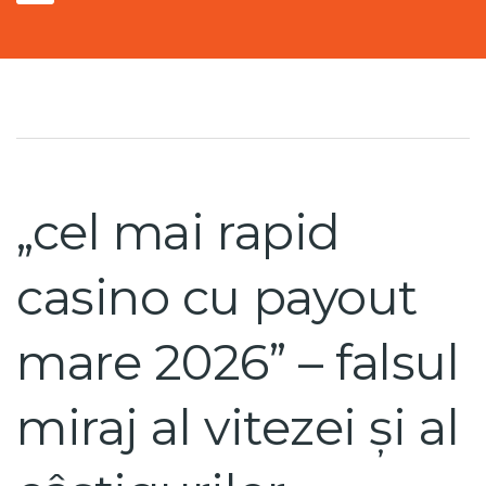
„cel mai rapid
casino cu payout
mare 2026” – falsul
miraj al vitezei și al