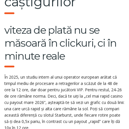
câștigurilor
viteza de plată nu se
măsoară în clickuri, ci în
minute reale
În 2025, un studiu intern al unui operator european arătat că
timpul mediu de procesare a retragerilor a scăzut de la 48 de
ore la 12 ore, dar doar pentru jucătorii VIP. Pentru restul, 24‑26
de ore rămâne norma. Deci, dacă te uiți la „cel mai rapid casino
cu payout mare 2026”, așteaptă‑te să vezi un grafic cu două linii:
una care urcă rapid și alta care rămâne la sol. Poți să compari
această diferență cu slotul Starburst, unde fiecare rotire poate
să-ți dea 0,5x pariu, în contrast cu un payout „rapid” care îți dă
10x în 12 ore.