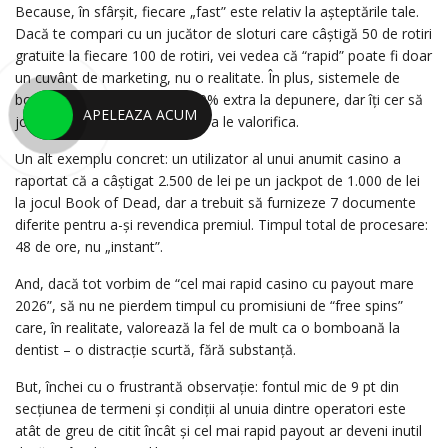
Because, în sfârșit, fiecare „fast” este relativ la așteptările tale.
Dacă te compari cu un jucător de sloturi care câștigă 50 de rotiri
gratuite la fiecare 100 de rotiri, vei vedea că “rapid” poate fi doar
un cuvânt de marketing, nu o realitate. În plus, sistemele de
bonus “VIP” pot să-ți ofere 10% extra la depunere, dar îți cer să
APELEAZA ACUM
joci 200 de runde pe zi pentru a le valorifica.
Un alt exemplu concret: un utilizator al unui anumit casino a
raportat că a câștigat 2.500 de lei pe un jackpot de 1.000 de lei
la jocul Book of Dead, dar a trebuit să furnizeze 7 documente
diferite pentru a-și revendica premiul. Timpul total de procesare:
48 de ore, nu „instant”.
And, dacă tot vorbim de “cel mai rapid casino cu payout mare
2026”, să nu ne pierdem timpul cu promisiuni de “free spins”
care, în realitate, valorează la fel de mult ca o bomboană la
dentist – o distracție scurtă, fără substanță.
But, închei cu o frustrantă observație: fontul mic de 9 pt din
secțiunea de termeni şi condiţii al unuia dintre operatori este
atât de greu de citit încât și cel mai rapid payout ar deveni inutil