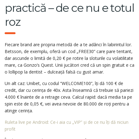
practică – de ce nu e totul
roz
Fiecare brand are propria metodă de a te adânci în labirintul lor.
Betsson, de exemplu, oferă un cod „FREE30” care pare tentant,
dar ascunde o limită de 0,20 € pe rotire la sloturile cu volatilitate
mare, ca Gonzo’s Quest. Unii jucători cred că un spin gratuit e ca
o lollipop la dentist – dulceață falsă cu gust amar.
Un alt caz: Unibet, cu codul “WELCOME100”, îţi dă 100 € de
credit, dar cu cerința de 40x. Asta înseamnă că trebuie să pariezi
4.000 € înainte de a retrage ceva. Calcul rapid: dacă media ta pe
spin este de 0,05 €, vei avea nevoie de 80.000 de roți pentru a
atinge cerința.
Ruleta live pe Android: Ce-i aia cu „VIP” și de ce nu îți dă niciun
profit