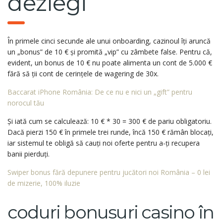
dezlegi
În primele cinci secunde ale unui onboarding, cazinoul îţi aruncă
un „bonus” de 10 € și promită „vip” cu zâmbete false. Pentru că,
evident, un bonus de 10 € nu poate alimenta un cont de 5.000 €
fără să ții cont de cerințele de wagering de 30x.
Baccarat iPhone România: De ce nu e nici un „gift” pentru
norocul tău
Și iată cum se calculează: 10 € * 30 = 300 € de pariu obligatoriu.
Dacă pierzi 150 € în primele trei runde, încă 150 € rămân blocați,
iar sistemul te obligă să cauţi noi oferte pentru a-ţi recupera
banii pierduţi.
Swiper bonus fără depunere pentru jucători noi România – 0 lei
de mizerie, 100% iluzie
coduri bonusuri casino în