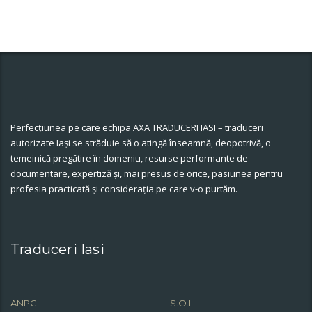
Perfecțiunea pe care echipa AXA TRADUCERI IASI – traduceri
autorizate Iaşi se străduie să o atingă înseamnă, deopotrivă, o
temeinică pregătire în domeniu, resurse performante de
documentare, expertiză și, mai presus de orice, pasiunea pentru
profesia practicată și considerația pe care v-o purtăm.
Traduceri Iasi
ANPC
S.O.L