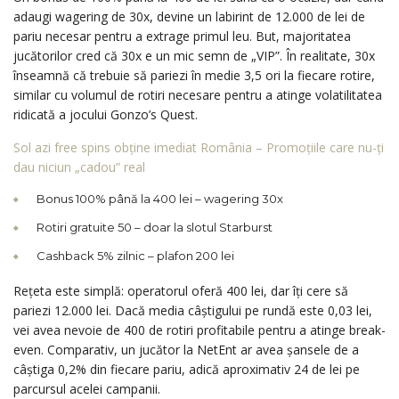
adaugi wagering de 30x, devine un labirint de 12.000 de lei de
pariu necesar pentru a extrage primul leu. But, majoritatea
jucătorilor cred că 30x e un mic semn de „VIP”. În realitate, 30x
înseamnă că trebuie să pariezi în medie 3,5 ori la fiecare rotire,
similar cu volumul de rotiri necesare pentru a atinge volatilitatea
ridicată a jocului Gonzo’s Quest.
Sol azi free spins obține imediat România – Promoțiile care nu-ți
dau niciun „cadou” real
Bonus 100% până la 400 lei – wagering 30x
Rotiri gratuite 50 – doar la slotul Starburst
Cashback 5% zilnic – plafon 200 lei
Rețeta este simplă: operatorul oferă 400 lei, dar îți cere să
pariezi 12.000 lei. Dacă media câștigului pe rundă este 0,03 lei,
vei avea nevoie de 400 de rotiri profitabile pentru a atinge break-
even. Comparativ, un jucător la NetEnt ar avea șansele de a
câștiga 0,2% din fiecare pariu, adică aproximativ 24 de lei pe
parcursul acelei campanii.