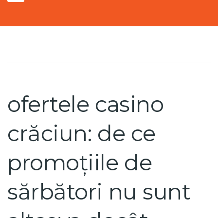
ofertele casino
crăciun: de ce
promoțiile de
sărbători nu sunt