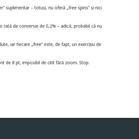
 suplimentar – totuși, nu oferă „free spins” și nici
u o rată de conversie de 0,2% – adică, probabil că nu
ute, iar fiecare „free” este, de fapt, un exercițiu de
nt de 8 pt, imposibil de citit fără zoom. Stop.