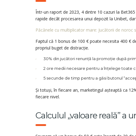
Într-un raport de 2023, 4 dintre 10 cazuri la Bet365
rapide decât procesarea unui depozit la Unibet, dar 
Păcănele cu multiplicator mare: Jucătorii de noroc 
Faptul că 1 bonus de 100 € poate necesita 400 € de 
propriul buget de distracție.
30% din jucători renunță la promoție după prim
2 ore medii necesare pentru a înțelege toate con
5 secunde de timp pentru a găsi butonul “accept
Și totuși, în fiecare an, marketingul așteaptă ca 12
fiecare nivel.
Calculul „valoare reală” a 