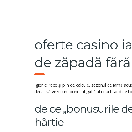
oferte casino i
de zăpadă fără 
Igienic, rece și plin de calcule, sezonul de iarnă a
decât să vezi cum bonusul „gift” al unui brand de t
de ce „bonusurile de
hârtie