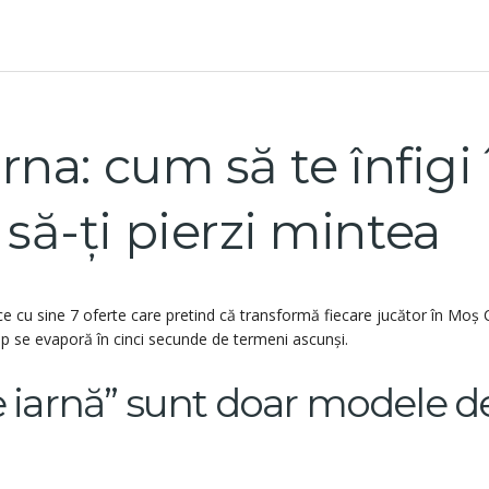
arna: cum să te înfigi
să-ți pierzi mintea
duce cu sine 7 oferte care pretind că transformă fiecare jucător în Moș 
op se evaporă în cinci secunde de termeni ascunși.
 iarnă” sunt doar modele de