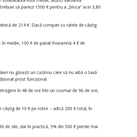
 volatilitatea este medie, atunci valoarea
, trebuie să pariezi 1500 € pentru a „bloca” acei 3,80
 zilnică de 214 €. Dacă compari cu ratele de câștig
g: în medie, 100 € de pariat înseamnă 4 € de
căieri nu găsești un cazinou care să nu aibă o taxă
ționat prost funcțional.
etragere în 48 de ore într-un coșmar de 96 de ore,
câștig de 10 € pe rotire – adică 200 € total, în
0 de zile, dar în practică, 5% din 500 € pierde mai