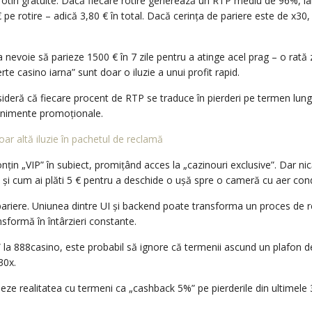
tiri gratuite. Dacă fiecare rotire generează un RTP mediu de 96%, iar
€ pe rotire – adică 3,80 € în total. Dacă cerința de pariere este de x30
a nevoie să parieze 1500 € în 7 zile pentru a atinge acel prag – o rată
oferte casino iarna” sunt doar o iluzie a unui profit rapid.
sideră că fiecare procent de RTP se traduce în pierderi pe termen lun
venimente promoționale.
ar altă iluzie în pachetul de reclamă
onțin „VIP” în subiect, promițând acces la „cazinouri exclusive”. Dar ni
i cum ai plăti 5 € pentru a deschide o ușă spre o cameră cu aer condi
pariere. Uniunea dintre UI și backend poate transforma un proces de r
nsformă în întârzieri constante.
la 888casino, este probabil să ignore că termenii ascund un plafon de 
30x.
ze realitatea cu termeni ca „cashback 5%” pe pierderile din ultimele 3