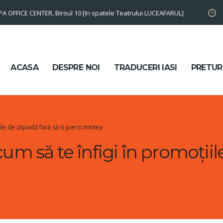
ARPA OFFICE CENTER, Biroul 10 [In spatele Teatrului LUCEAFARUL]
ACASA
DESPRE NOI
TRADUCERI IASI
PRETURI
ile de zăpadă fără să-ți pierzi mintea
cum să te înfigi în promoțiil