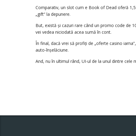
Comparativ, un slot cum e Book of Dead oferă 1,5x RT
„gift” la depunere.
But, există și cazuri rare când un promo code de 10 
vei vedea niciodată acea sumă în cont.
În final, dacă vrei să profiți de „oferte casino iarna
auto-înșelăciune.
And, nu în ultimul rând, UI-ul de la unul dintre cele