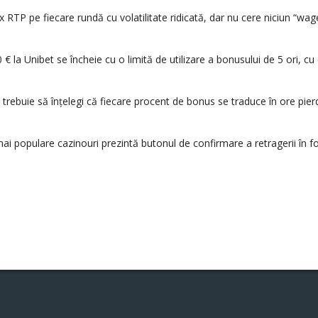
P pe fiecare rundă cu volatilitate ridicată, dar nu cere niciun “wager”
€ la Unibet se încheie cu o limită de utilizare a bonusului de 5 ori, c
”, trebuie să înțelegi că fiecare procent de bonus se traduce în ore pierd
 mai populare cazinouri prezintă butonul de confirmare a retragerii în fo