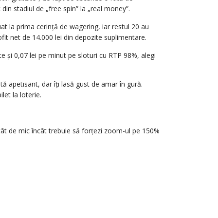
 din stadiul de „free spin” la „real money”.
 la prima cerință de wagering, iar restul 20 au
fit net de 14.000 lei din depozite suplimentare.
ite și 0,07 lei pe minut pe sloturi cu RTP 98%, alegi
tă apetisant, dar îți lasă gust de amar în gură.
let la loterie.
e atât de mic încât trebuie să forțezi zoom-ul pe 150%