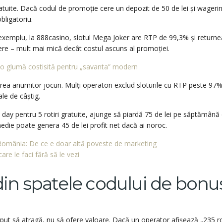
 gratuite. Dacă codul de promoție cere un depozit de 50 de lei și wageri
obligatoriu.
exemplu, la 888casino, slotul Mega Joker are RTP de 99,3% și returneaz
dere – mult mai mică decât costul ascuns al promoției.
 o glumă costisită pentru „savanta” modern
rea anumitor jocuri. Mulți operatori exclud sloturile cu RTP peste 97% din 
le de câștig.
e day pentru 5 rotiri gratuite, ajunge să piardă 75 de lei pe săptămân
edie poate genera 45 de lei profit net dacă ai noroc.
i România: De ce e doar altă poveste de marketing
care le faci fără să le vezi
din spatele codului de bonu
ut să atragă, nu să ofere valoare. Dacă un operator afișează „235 rot