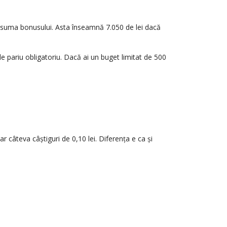
i suma bonusului. Asta înseamnă 7.050 de lei dacă
e pariu obligatoriu. Dacă ai un buget limitat de 500
oar câteva câștiguri de 0,10 lei. Diferența e ca și
l