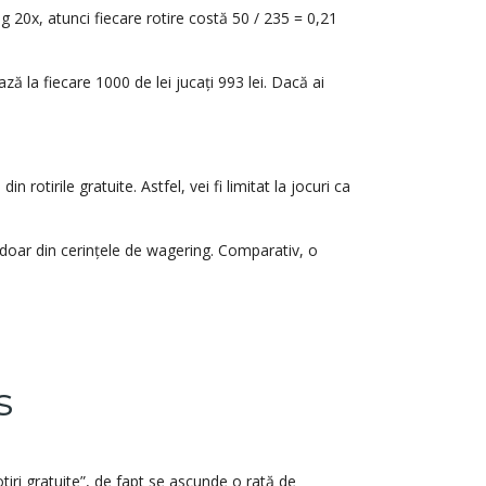
ng 20x, atunci fiecare rotire costă 50 / 235 = 0,21
ă la fiecare 1000 de lei jucați 993 lei. Dacă ai
rotirile gratuite. Astfel, vei fi limitat la jocuri ca
ă doar din cerințele de wagering. Comparativ, o
s
iri gratuite”, de fapt se ascunde o rată de