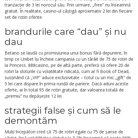
tranzacție de 3 lei norocul său. Prin urmare, „free” nu înseamnă
gratuit. În realitate, casino‑ul câștigă aproximativ 2 lei din fiecare
set de rotiri oferite.
brandurile care “dau” și nu
dau
Betano se laudă cu promisiunea unui bonus fără depunere, în
timp ce Unibet își încheie campania cu un târâit de 75 de rotiri de
la Princess. 888casino, pe de altă parte, preferă să ofere 20 de
rotiri la sloturile cu volatilitate ridicată, cum ar fi Book of Dead,
susținând că „VIP” aduce exclusivitate – totul cu un mic „gift” de
5 lei care dispare în prima rundă de pariere. Dacă aduni aceste
oferte, ai în total 95 de rotiri gratuite, dar valoarea totală de
„premiu” nu depășește 12 lei.
strategii false și cum să le
demontăm
Mulți începători cred că 75 de rotiri egale cu 75 de șanse de
câștig, însă volatilitatea slotului la 3,2% înseamnă că peste 96%