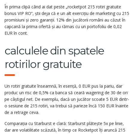
În prima clipă când ai dat peste „rocketpot 215 rotiri gratuite
bonus VIP RO”, știi deja că e un alt exercițiu de marketing cu 215
promisiuni și zero garanții. 12% din jucătorii români au căzut în
capcană la prima ofertă și au rămas cu un portofoliu de 0,02
EUR în cont.
calculele din spatele
rotirilor gratuite
Un rotiri gratuite înseamnă, în esență, 0 EUR pus la pariu, dar
produc un risc de 0,5% ca banca să ceară wagering de 30 de ori
pe câștigul net. De exemplu, dacă un jucător scoate 5 EUR dintr-
o sesiune de 215 rotiri, va trebui să parieze încă 150 EUR înainte
de a retrage ceva.
Comparația cu Starburst e clară: Starburst plătește 5x pe linie,
dar are volatilitate scăzută, în timp ce Rocketpot îți aruncă 215