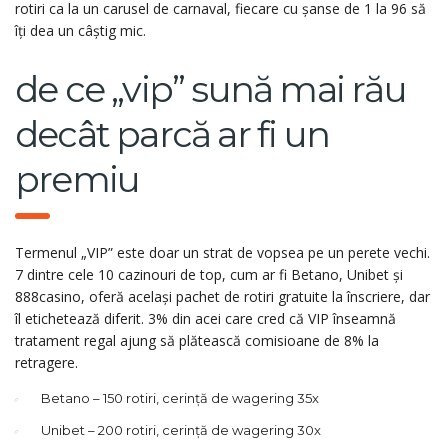
rotiri ca la un carusel de carnaval, fiecare cu șanse de 1 la 96 să
îți dea un câștig mic.
de ce „vip” sună mai rău
decât parcă ar fi un
premiu
Termenul „VIP” este doar un strat de vopsea pe un perete vechi.
7 dintre cele 10 cazinouri de top, cum ar fi Betano, Unibet și
888casino, oferă același pachet de rotiri gratuite la înscriere, dar
îl etichetează diferit. 3% din acei care cred că VIP înseamnă
tratament regal ajung să plătească comisioane de 8% la
retragere.
Betano – 150 rotiri, cerință de wagering 35x
Unibet – 200 rotiri, cerință de wagering 30x