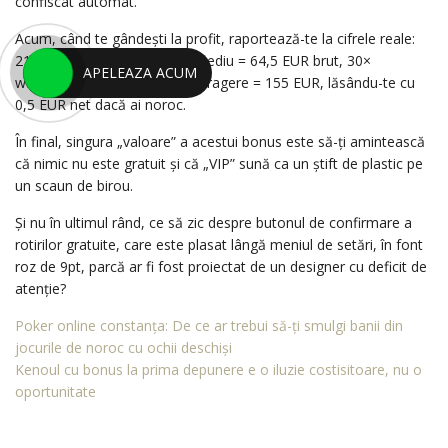
confiscat automat.
Acum, când te gândești la profit, raportează-te la cifrele reale:
215 rotiri × 0,30 EUR câștig mediu = 64,5 EUR brut, 30×
APELEAZA ACUM
wagering = 1 935 EUR, 8% retragere = 155 EUR, lăsându-te cu
0,5 EUR net dacă ai noroc.
În final, singura „valoare” a acestui bonus este să-ți amintească
că nimic nu este gratuit și că „VIP” sună ca un știft de plastic pe
un scaun de birou.
Și nu în ultimul rând, ce să zic despre butonul de confirmare a
rotirilor gratuite, care este plasat lângă meniul de setări, în font
roz de 9pt, parcă ar fi fost proiectat de un designer cu deficit de
atenție?
Poker online constanța: De ce ar trebui să-ţi smulgi banii din
jocurile de noroc cu ochii deschiși
Kenoul cu bonus la prima depunere e o iluzie costisitoare, nu o
oportunitate