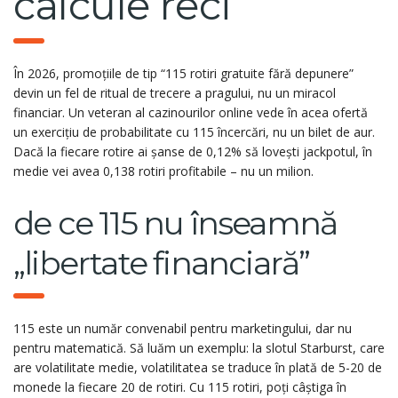
calcule reci
În 2026, promoțiile de tip “115 rotiri gratuite fără depunere”
devin un fel de ritual de trecere a pragului, nu un miracol
financiar. Un veteran al cazinourilor online vede în acea ofertă
un exercițiu de probabilitate cu 115 încercări, nu un bilet de aur.
Dacă la fiecare rotire ai șanse de 0,12% să lovești jackpotul, în
medie vei avea 0,138 rotiri profitabile – nu un milion.
de ce 115 nu înseamnă
„libertate financiară”
115 este un număr convenabil pentru marketingului, dar nu
pentru matematică. Să luăm un exemplu: la slotul Starburst, care
are volatilitate medie, volatilitatea se traduce în plată de 5-20 de
monede la fiecare 20 de rotiri. Cu 115 rotiri, poți câștiga în