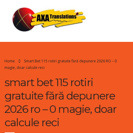
Home
Smart Bet 115 rotiri gratuite fără depunere 2026 RO – 0
magie, doar calcule reci
smart bet 115 rotiri
gratuite fără depunere
2026 ro – 0 magie, doar
calcule reci