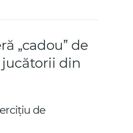
ră „cadou” de
jucătorii din
ercițiu de