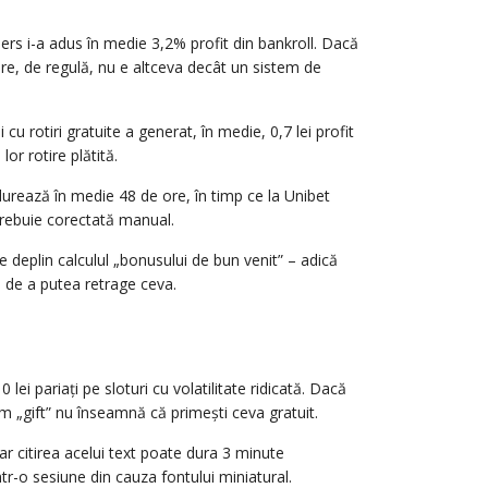
ers i-a adus în medie 3,2% profit din bankroll. Dacă
re, de regulă, nu e altceva decât un sistem de
u rotiri gratuite a generat, în medie, 0,7 lei profit
or rotire plătită.
durează în medie 48 de ore, în timp ce la Unibet
 trebuie corectată manual.
pe deplin calculul „bonusului de bun venit” – adică
e de a putea retrage ceva.
ei pariați pe sloturi cu volatilitate ridicată. Dacă
m „gift” nu înseamnă că primești ceva gratuit.
 iar citirea acelui text poate dura 3 minute
ntr-o sesiune din cauza fontului miniatural.