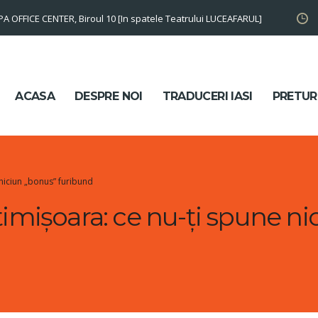
ARPA OFFICE CENTER, Biroul 10 [In spatele Teatrului LUCEAFARUL]
ACASA
DESPRE NOI
TRADUCERI IASI
PRETURI
 niciun „bonus” furibund
 timișoara: ce nu-ți spune n