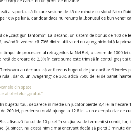
e 9 cărți de carte, nu un profit de buzunar.
eali a raportat că fiecare sesiune de 45 de minute cu slotul Nitro Raid
pe 16% pe lună, dar doar dacă nu renunți la „bonusul de bun venit” ca
cul de „câștiguri fantomă”. La Betano, un sistem de bonus de 100 de lei c
, având în vedere că 70% dintre utilizatori nu ajung niciodată la prima l
 timpul de procesare al retragerilor: la NetBet, o cerere de 1000 lei 
o rată de eroare de 2,3% în care suma este trimisă în contul greșit și
 Timișoara au declarat că ar fi redus bugetul de joc dacă ar fi înțeles 
 rulaj, dar cu un „wagering” de 30x, adică 7500 de lei de pariat înaint
pcanele din spate
 al ofertelor „gratuit”
 bugetul tău, deoarece în medie un jucător pierde 8,4 lei la fiecare 10 l
e 200 lei, pierderea totală ajunge la 12,8 lei – un exemplu clar de cu
tBet afișează fontul de 10 pixeli în secțiunea de termenii și condițiilor,
se. Și, sincer, nu există nimic mai enervant decât să pierzi 3 minute di