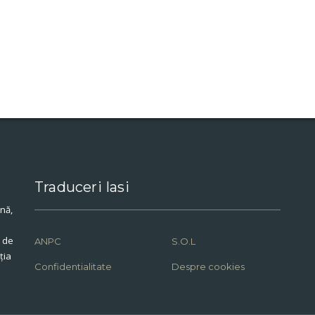
Traduceri Iasi
mnă,
 de
ANPC
S.O.L
ția
Confidentialitate
Despre cookies