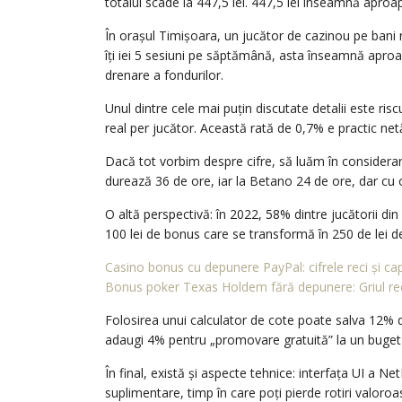
totalul scade la 447,5 lei. 447,5 lei înseamnă aproap
În orașul Timișoara, un jucător de cazinou pe bani r
îți iei 5 sesiuni pe săptămână, asta înseamnă aproa
drenare a fondurilor.
Unul dintre cele mai puțin discutate detalii este ris
real per jucător. Această rată de 0,7% e practic netă
Dacă tot vorbim despre cifre, să luăm în considerare
durează 36 de ore, iar la Betano 24 de ore, dar cu 
O altă perspectivă: în 2022, 58% dintre jucătorii din
100 lei de bonus care se transformă în 250 de lei de
Casino bonus cu depunere PayPal: cifrele reci și ca
Bonus poker Texas Holdem fără depunere: Griul rece
Folosirea unui calculator de cote poate salva 12% din
adaugi 4% pentru „promovare gratuită” la un buget d
În final, există și aspecte tehnice: interfața UI a Ne
suplimentare, timp în care poți pierde rotiri valoroa