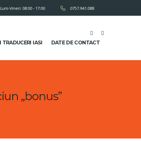
Luni-Vineri: 08:00 - 17:00
0757.941.088
 TRADUCERI IASI
DATE DE CONTACT
iciun „bonus”