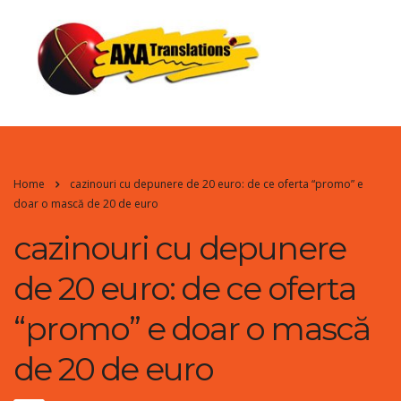
Home
cazinouri cu depunere de 20 euro: de ce oferta “promo” e
doar o mască de 20 de euro
cazinouri cu depunere
de 20 euro: de ce oferta
“promo” e doar o mască
de 20 de euro