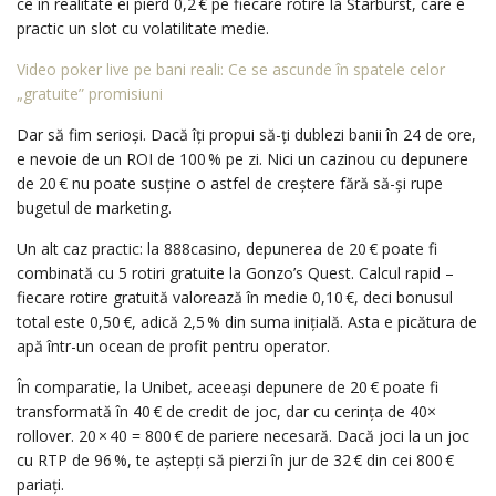
ce în realitate ei pierd 0,2 € pe fiecare rotire la Starburst, care e
practic un slot cu volatilitate medie.
Video poker live pe bani reali: Ce se ascunde în spatele celor
„gratuite” promisiuni
Dar să fim serioși. Dacă îți propui să-ți dublezi banii în 24 de ore,
e nevoie de un ROI de 100 % pe zi. Nici un cazinou cu depunere
de 20 € nu poate susține o astfel de creștere fără să-și rupe
bugetul de marketing.
Un alt caz practic: la 888casino, depunerea de 20 € poate fi
combinată cu 5 rotiri gratuite la Gonzo’s Quest. Calcul rapid –
fiecare rotire gratuită valorează în medie 0,10 €, deci bonusul
total este 0,50 €, adică 2,5 % din suma inițială. Asta e picătura de
apă într-un ocean de profit pentru operator.
În comparatie, la Unibet, aceeași depunere de 20 € poate fi
transformată în 40 € de credit de joc, dar cu cerința de 40×
rollover. 20 × 40 = 800 € de pariere necesară. Dacă joci la un joc
cu RTP de 96 %, te aștepți să pierzi în jur de 32 € din cei 800 €
pariați.