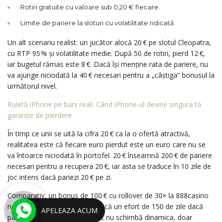
Rotiri gratuite cu valoare sub 0,20 € fiecare.
Limite de pariere la sloturi cu volatilitate ridicată.
Un alt scenariu realist: un jucător alocă 20 € pe slotul Cleopatra,
cu RTP 95 % și volatilitate medie. După 50 de rotiri, pierd 12 €,
iar bugetul rămas este 8 €. Dacă își menține rata de pariere, nu
va ajunge niciodată la 40 € necesari pentru a „câștiga” bonusul la
următorul nivel.
Ruletă iPhone pe bani reali: Când iPhone‑ul devine singura ta
garanție de pierdere
În timp ce unii se uită la cifra 20 € ca la o ofertă atractivă,
realitatea este că fiecare euro pierdut este un euro care nu se
va întoarce niciodată în portofel. 20 € înseamnă 200 € de pariere
necesari pentru a recupera 20 €, iar asta se traduce în 10 zile de
joc intens dacă pariezi 20 € pe zi.
Comparativ, un bonus de 100 € cu rollover de 30× la 888casino
necesită 3000 € de pariere, adică un efort de 150 de zile dacă
APELEAZA ACUM
pariezi 20 € zilnic. Evident, 20 € nu schimbă dinamica, doar