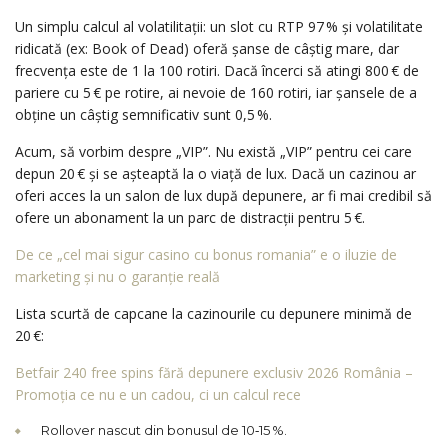
Un simplu calcul al volatilitații: un slot cu RTP 97 % și volatilitate
ridicată (ex: Book of Dead) oferă șanse de câștig mare, dar
frecvența este de 1 la 100 rotiri. Dacă încerci să atingi 800 € de
pariere cu 5 € pe rotire, ai nevoie de 160 rotiri, iar șansele de a
obține un câștig semnificativ sunt 0,5 %.
Acum, să vorbim despre „VIP”. Nu există „VIP” pentru cei care
depun 20 € și se așteaptă la o viață de lux. Dacă un cazinou ar
oferi acces la un salon de lux după depunere, ar fi mai credibil să
ofere un abonament la un parc de distracții pentru 5 €.
De ce „cel mai sigur casino cu bonus romania” e o iluzie de
marketing și nu o garanție reală
Lista scurtă de capcane la cazinourile cu depunere minimă de
20 €:
Betfair 240 free spins fără depunere exclusiv 2026 România –
Promoția ce nu e un cadou, ci un calcul rece
Rollover nascut din bonusul de 10‑15 %.